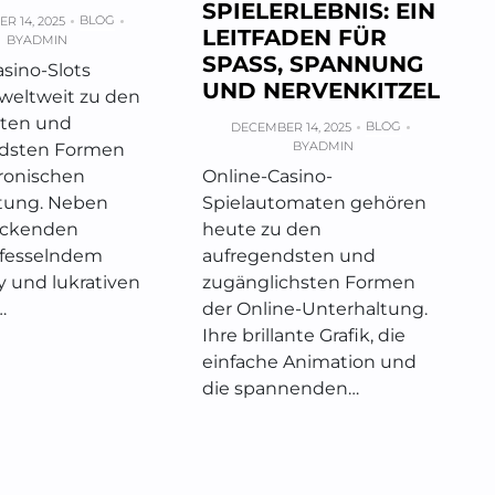
SPIELERLEBNIS: EIN
BLOG
R 14, 2025
LEITFADEN FÜR
BY
ADMIN
SPASS, SPANNUNG U
sino-Slots
ND NERVENKITZEL
weltweit zu den
sten und
BLOG
DECEMBER 14, 2025
BY
ADMIN
dsten Formen
tronischen
Online-Casino-
tung. Neben
Spielautomaten gehören
uckenden
heute zu den
, fesselndem
aufregendsten und
 und lukrativen
zugänglichsten Formen
…
der Online-Unterhaltung.
Ihre brillante Grafik, die
einfache Animation und
die spannenden…