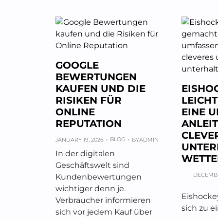
GOOGLE
BEWERTUNGEN
KAUFEN UND DIE
EISHO
RISIKEN FÜR
LEICH
ONLINE
EINE 
REPUTATION
ANLEI
CLEVE
BLOG
JANUARY 19, 2026
BY
ADMIN
UNTER
In der digitalen
WETTE
Geschäftswelt sind
DECEMBE
Kundenbewertungen
wichtiger denn je.
Eishocke
Verbraucher informieren
sich zu e
sich vor jedem Kauf über