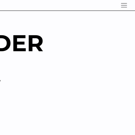
DER
"