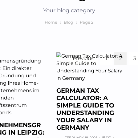
Your blog category
Home
Blog
Page 2
Previous
1
2
3
GERMAN TAX
CALCULATOR: A
SIMPLE GUIDE TO
UNDERSTANDING
YOUR SALARY IN
NEHMENSGR
GERMANY
 IN LEIPZIG:
BLOG
FEBRUARY 18, 2026