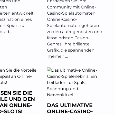
dsten und
Entdecken Sie Ihre
sten
Community mit Online-
iten entwickelt,
Casino-Spielautomaten!
szination eines
Online-Casino-
en Spiels zu
Spielautomaten gehören
squid…
zu den aufregendsten und
fesselndsten Casino-
Genres. Ihre brillante
Grafik, die spannenden
Themen,…
EN SIE DIE V
E UND DEN S
N ONLINE-CA
DAS ULTIMATIVE
SLOTS!
ONLINE-CASINO-