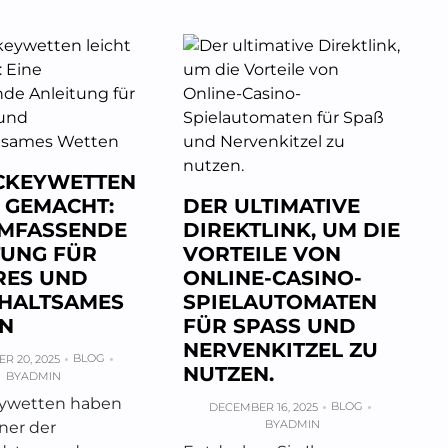
CKEYWETTEN
T GEMACHT:
DER ULTIMATIVE
UMFASSENDE
DIREKTLINK, UM DIE
TUNG FÜR
VORTEILE VON
RES UND
ONLINE-CASINO-
HALTSAMES
SPIELAUTOMATEN
N
FÜR SPASS UND N
ERVENKITZEL ZU N
BLOG
R 20, 2025
UTZEN.
BY
ADMIN
ywetten haben
BLOG
DECEMBER 16, 2025
BY
ADMIN
iner der